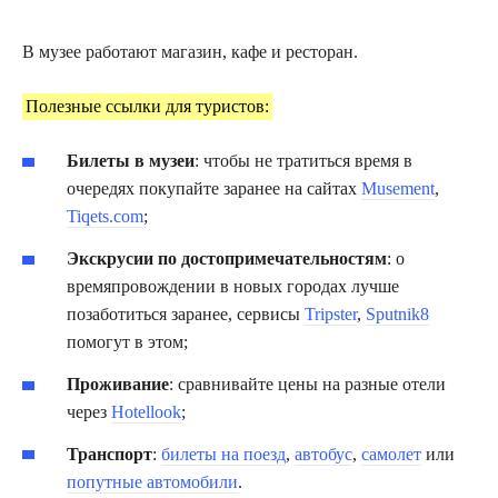
В музее работают магазин, кафе и ресторан.
Полезные ссылки для туристов:
Билеты в музеи
: чтобы не тратиться время в
очередях покупайте заранее на сайтах
Musement
,
Tiqets.com
;
Экскрусии по достопримечательностям
: о
времяпровождении в новых городах лучше
позаботиться заранее, сервисы
Tripster
,
Sputnik8
помогут в этом;
Проживание
: сравнивайте цены на разные отели
через
Hotellook
;
Транспорт
:
билеты на поезд
,
автобус
,
самолет
или
попутные автомобили
.