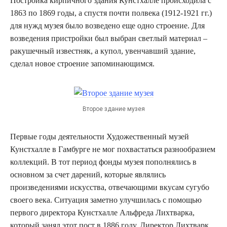
Постройка кирпичного здания Кунстхалле происходила с
1863 по 1869 годы, а спустя почти полвека (1912-1921 гг.)
для нужд музея было возведено еще одно строение. Для
возведения пристройки был выбран светлый материал –
ракушечный известняк, а купол, увенчавший здание,
сделал новое строение запоминающимся.
Второе здание музея
Первые годы деятельности Художественный музей
Кунстхалле в Гамбурге не мог похвастаться разнообразием
коллекций. В тот период фонды музея пополнялись в
основном за счет дарений, которые являлись
произведениями искусства, отвечающими вкусам сугубо
своего века. Ситуация заметно улучшилась с помощью
первого директора Кунстхалле Альфреда Лихтварка,
который занял этот пост в 1886 году. Директор Лихтварк