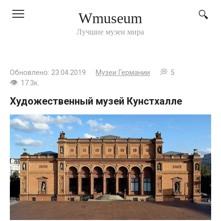
Перейти
Wmuseum
к
контенту
Лучшие музеи мира
Обновлено:
23.04.2019
Музеи Германии
5
17.3к.
Художественный музей Кунстхалле