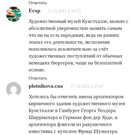
Ответить
Егор
21.11.2011 в 16:23
Художественный музей Кунстхалле, можно с
абсолютной уверенностью назвать самым
что ни на есть народным, ведь на ранних
этапах его деятельности, экспозичия
пополнялась исключительно за счёт
художественных поступлений от обычных
немецких бюргеров, чаще на безоплатной
основе.
Ответить
plotnikova.cna
27.10.2011 в 23:47
Хотелось бы отметить имена архитекторов
кирпичного здания художественного музея
Кунстхалле в Гамбурге Георга Теодора
Ширрмахера и Германа фон дер Худе, и
архитектора флигеля из ракушечного
известняка с куполом Фрица Шумахера.