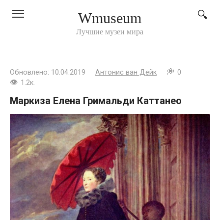
Перейти
Wmuseum
к
контенту
Лучшие музеи мира
Обновлено:
10.04.2019
Антонис ван Дейк
0
1.2к.
Маркиза Елена Гримальди Каттанео