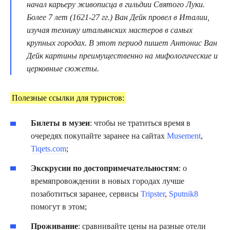
начал карьеру живописца в гильдии Святого Луки.
Более 7 лет (1621-27 гг.) Ван Дейк провел в Италии,
изучая технику итальянских мастеров в самых
крупных городах. В этот период пишет Антонис Ван
Дейк картины преимущественно на мифологические и
церковные сюжеты.
Полезные ссылки для туристов:
Билеты в музеи
: чтобы не тратиться время в
очередях покупайте заранее на сайтах
Musement
,
Tiqets.com
;
Экскрусии по достопримечательностям
: о
времяпровождении в новых городах лучше
позаботиться заранее, сервисы
Tripster
,
Sputnik8
помогут в этом;
Проживание
: сравнивайте цены на разные отели