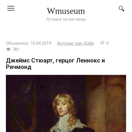
Перейти
Wmuseum
к
контенту
Лучшие музеи мира
Обновлено:
10.04.2019
Антонис ван Дейк
0
781
Джеймс Стюарт, герцог Леннокс и
Ричмонд