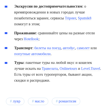
Экскрусии по достопримечательностям
: о
времяпровождении в новых городах лучше
позаботиться заранее, сервисы
Tripster
,
Sputnik8
помогут в этом;
Проживание
: сравнивайте цены на разные отели
через
Hotellook
;
Транспорт
:
билеты на поезд
,
автобус
,
самолет
или
попутные автомобили
.
Туры
: пакетные туры на любой вкус и кошелек
лучше искать на
Травелата
,
Onlinetours
и
Level.Travel
.
Есть туры от всех туроперторов, бывают акции,
скидки и распродажи.
лувр
масло
романтизм