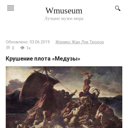
Перейти
Wmuseum
к
контенту
Лучшие музеи мира
Обновлено:
03.06.2019
Жерико Жан Луи Теодор
0
1к.
Крушение плота «Медузы»