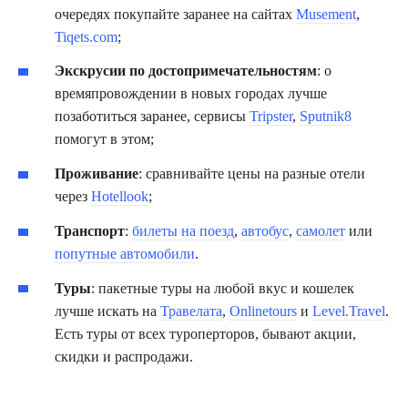
очередях покупайте заранее на сайтах
Musement
,
Tiqets.com
;
Экскрусии по достопримечательностям
: о
времяпровождении в новых городах лучше
позаботиться заранее, сервисы
Tripster
,
Sputnik8
помогут в этом;
Проживание
: сравнивайте цены на разные отели
через
Hotellook
;
Транспорт
:
билеты на поезд
,
автобус
,
самолет
или
попутные автомобили
.
Туры
: пакетные туры на любой вкус и кошелек
лучше искать на
Травелата
,
Onlinetours
и
Level.Travel
.
Есть туры от всех туроперторов, бывают акции,
скидки и распродажи.