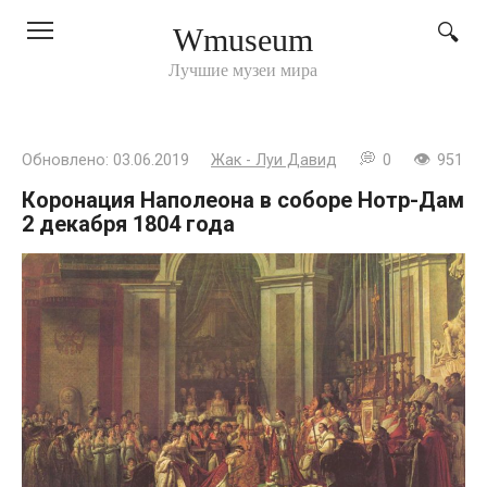
Перейти
Wmuseum
к
контенту
Лучшие музеи мира
Обновлено:
03.06.2019
Жак - Луи Давид
0
951
Коронация Наполеона в соборе Нотр-Дам
2 декабря 1804 года