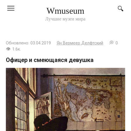
Перейти
Wmuseum
к
контенту
Лучшие музеи мира
Обновлено:
03.04.2019
Ян Вермеер Делфтский
0
1.6к.
Офицер и смеющаяся девушка