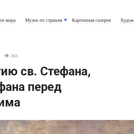
еи мира
Музеи по странам
Картинная галерея
Худож
366
ию св. Стефана,
фана перед
лима