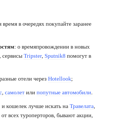
я время в очередях покупайте заранее
остям
: о времяпровождении в новых
, сервисы
Tripster
,
Sputnik8
помогут в
 разные отели через
Hotellook
;
с
,
самолет
или
попутные автомобили
.
с и кошелек лучше искать на
Травелата
,
ы от всех туроперторов, бывают акции,