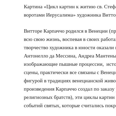
Картина «Цикл картин к житию св. Стефа
воротами Иерусалима» художника Витто
Витторе Карпаччо родился в Венеции (при
всю свою жизнь, воспевая в своих работ
творчество художника в юности оказали
Антонелло да Мессина, Андреа Мантень
изображающие пышные процессии, исто
сцены, практически все связаны с Венец
фигурой в традициях венецианской живо
произведения Карпаччо создал по заказу
религиозных братств), эти циклы карти
событий святых, которые считались покр