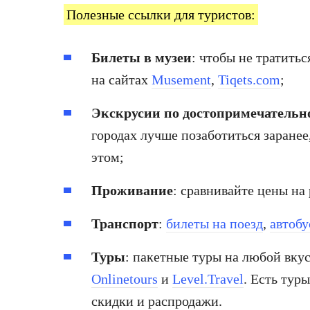
Полезные ссылки для туристов:
Билеты в музеи
: чтобы не тратитьс
на сайтах
Musement
,
Tiqets.com
;
Экскрусии по достопримечательн
городах лучше позаботиться заранее
этом;
Проживание
: сравнивайте цены на
Транспорт
:
билеты на поезд
,
автобу
Туры
: пакетные туры на любой вку
Onlinetours
и
Level.Travel
. Есть тур
скидки и распродажи.