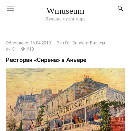
Перейти
Wmuseum
к
контенту
Лучшие музеи мира
Обновлено:
16.04.2019
Ван Гог Винсент Виллем
0
919
Ресторан «Сирена» в Аньере