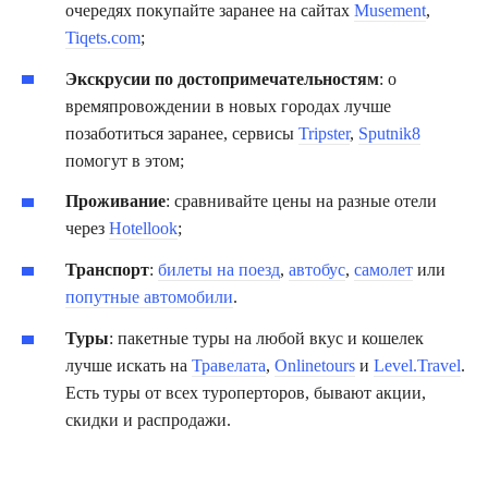
очередях покупайте заранее на сайтах
Musement
,
Tiqets.com
;
Экскрусии по достопримечательностям
: о
времяпровождении в новых городах лучше
позаботиться заранее, сервисы
Tripster
,
Sputnik8
помогут в этом;
Проживание
: сравнивайте цены на разные отели
через
Hotellook
;
Транспорт
:
билеты на поезд
,
автобус
,
самолет
или
попутные автомобили
.
Туры
: пакетные туры на любой вкус и кошелек
лучше искать на
Травелата
,
Onlinetours
и
Level.Travel
.
Есть туры от всех туроперторов, бывают акции,
скидки и распродажи.