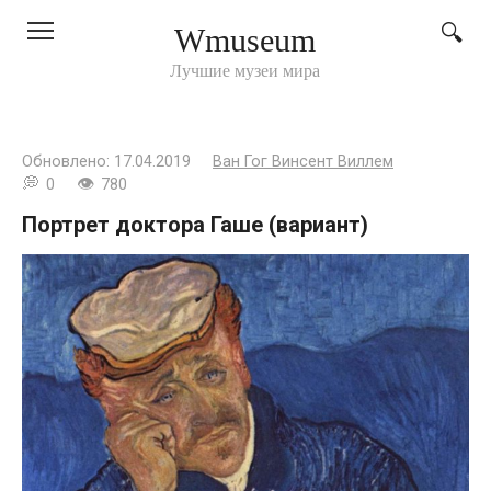
Перейти
Wmuseum
к
контенту
Лучшие музеи мира
Обновлено:
17.04.2019
Ван Гог Винсент Виллем
0
780
Портрет доктора Гаше (вариант)