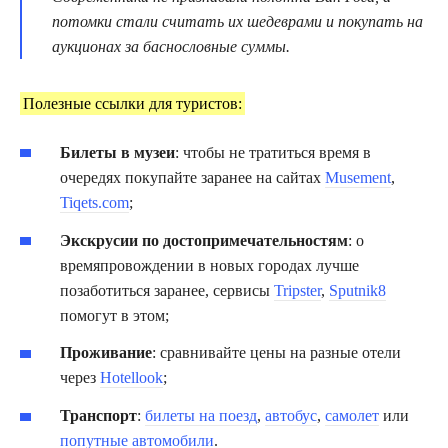
потомки стали считать их шедеврами и покупать на
аукционах за баснословные суммы.
Полезные ссылки для туристов:
Билеты в музеи
: чтобы не тратиться время в
очередях покупайте заранее на сайтах
Musement
,
Tiqets.com
;
Экскрусии по достопримечательностям
: о
времяпровождении в новых городах лучше
позаботиться заранее, сервисы
Tripster
,
Sputnik8
помогут в этом;
Проживание
: сравнивайте цены на разные отели
через
Hotellook
;
Транспорт
:
билеты на поезд
,
автобус
,
самолет
или
попутные автомобили
.