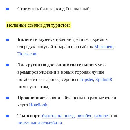
Стоимость билета: вход бесплатный.
Полезные ссылки для туристов:
Билеты в музеи
: чтобы не тратиться время в
очередях покупайте заранее на сайтах
Musement
,
Tiqets.com
;
Экскрусии по достопримечательностям
: о
времяпровождении в новых городах лучше
позаботиться заранее, сервисы
Tripster
,
Sputnik8
помогут в этом;
Проживание
: сравнивайте цены на разные отели
через
Hotellook
;
Транспорт
:
билеты на поезд
,
автобус
,
самолет
или
попутные автомобили
.