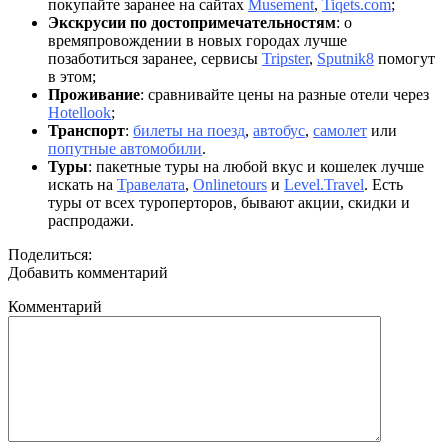
покупайте заранее на сайтах
Musement
,
Tiqets.com
;
Экскрусии по достопримечательностям
: о
времяпровождении в новых городах лучше
позаботиться заранее, сервисы
Tripster
,
Sputnik8
помогут
в этом;
Проживание
: сравнивайте цены на разные отели через
Hotellook
;
Транспорт
:
билеты на поезд
,
автобус
,
самолет
или
попутные автомобили
.
Туры
: пакетные туры на любой вкус и кошелек лучше
искать на
Травелата
,
Onlinetours
и
Level.Travel
. Есть
туры от всех туроперторов, бывают акции, скидки и
распродажи.
Поделиться:
Добавить комментарий
Комментарий