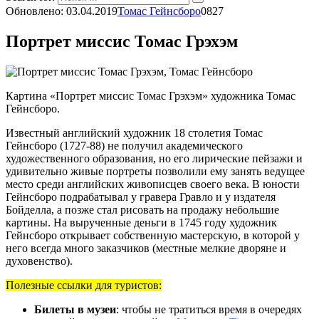
Обновлено:
03.04.2019
Томас Гейнсборо
0
827
Портрет миссис Томас Грэхэм
Картина «Портрет миссис Томас Грэхэм» художника Томас
Гейнсборо.
Известный английский художник 18 столетия Томас
Гейнсборо (1727-88) не получил академического
художественного образования, но его лирические пейзажи и
удивительно живые портреты позволили ему занять ведущее
место среди английских живописцев своего века. В юности
Гейнсборо подрабатывал у гравера Гравло и у издателя
Бойделла, а позже стал рисовать на продажу небольшие
картины. На вырученные деньги в 1745 году художник
Гейнсборо открывает собственную мастерскую, в которой у
него всегда много заказчиков (местные мелкие дворяне и
духовенство).
Полезные ссылки для туристов:
Билеты в музеи
: чтобы не тратиться время в очередях