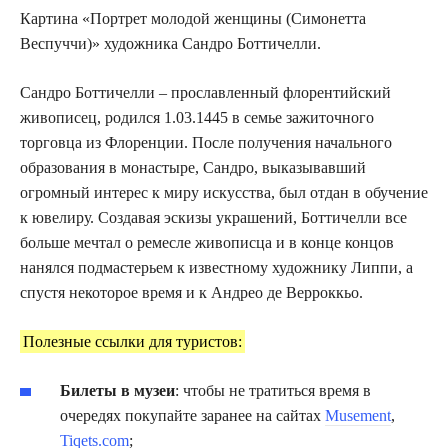
Картина «Портрет молодой женщины (Симонетта
Веспуччи)» художника Сандро Боттичелли.
Сандро Боттичелли – прославленный флорентийский
живописец, родился 1.03.1445 в семье зажиточного
торговца из Флоренции. После получения начального
образования в монастыре, Сандро, выказывавший
огромный интерес к миру искусства, был отдан в обучение
к ювелиру. Создавая эскизы украшений, Боттичелли все
больше мечтал о ремесле живописца и в конце концов
нанялся подмастерьем к известному художнику Липпи, а
спустя некоторое время и к Андрео де Верроккьо.
Полезные ссылки для туристов:
Билеты в музеи
: чтобы не тратиться время в
очередях покупайте заранее на сайтах
Musement
,
Tiqets.com
;