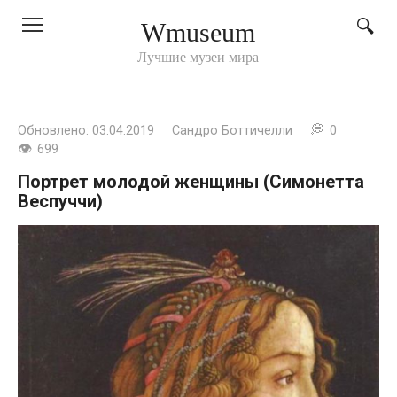
Перейти
Wmuseum
к
контенту
Лучшие музеи мира
Обновлено:
03.04.2019
Сандро Боттичелли
0
699
Портрет молодой женщины (Симонетта
Веспуччи)