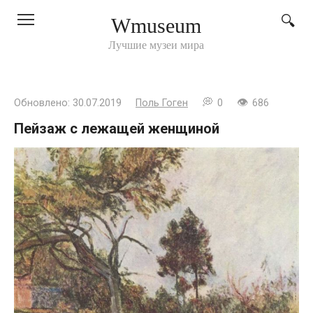
Перейти
Wmuseum
к
контенту
Лучшие музеи мира
Обновлено:
30.07.2019
Поль Гоген
0
686
Пейзаж с лежащей женщиной