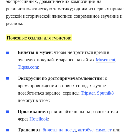
экспрессивных, драматических композиций на
религиозно-этическую тематику; одним из первых придал
русской исторической живописи современное звучание и
реализм.
Полезные ссылки для туристов:
Билеты в музеи
: чтобы не тратиться время в
очередях покупайте заранее на сайтах
Musement
,
Tiqets.com
;
Экскрусии по достопримечательностям
: о
времяпровождении в новых городах лучше
позаботиться заранее, сервисы
Tripster
,
Sputnik8
помогут в этом;
Проживание
: сравнивайте цены на разные отели
через
Hotellook
;
Транспорт
:
билеты на поезд
,
автобус
,
самолет
или