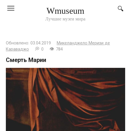
Перейти
Wmuseum
к
контенту
Лучшие музеи мира
Обновлено:
03.04.2019
Микеланджело Меризи де
Караваджо
0
784
Смерть Марии