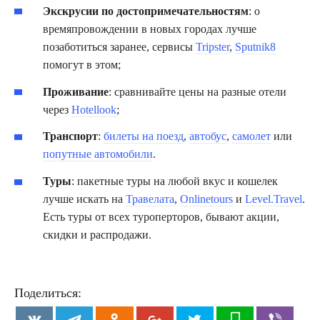
Экскрусии по достопримечательностям
: о
времяпровождении в новых городах лучше
позаботиться заранее, сервисы
Tripster
,
Sputnik8
помогут в этом;
Проживание
: сравнивайте цены на разные отели
через
Hotellook
;
Транспорт
:
билеты на поезд
,
автобус
,
самолет
или
попутные автомобили
.
Туры
: пакетные туры на любой вкус и кошелек
лучше искать на
Травелата
,
Onlinetours
и
Level.Travel
.
Есть туры от всех туроперторов, бывают акции,
скидки и распродажи.
Поделиться: