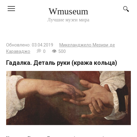
Перейти
Wmuseum
к
контенту
Лучшие музеи мира
Обновлено:
03.04.2019
Микеланджело Меризи де
Караваджо
0
500
Гадалка. Деталь руки (кража кольца)