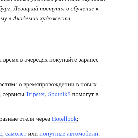
ург, Левицкий поступил в обучение к
му в Академии художеств.
я время в очередях покупайте заранее
остям
: о времяпровождении в новых
, сервисы
Tripster
,
Sputnik8
помогут в
 разные отели через
Hotellook
;
с
,
самолет
или
попутные автомобили
.