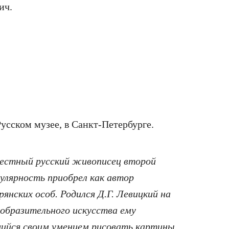
ич.
усском музее, в Санкт-Петербурге.
вестный русский живописец второй
улярность приобрел как автор
янских особ. Родился Д.Г. Левицкий на
изобразительного искусства ему
шийся своим умением рисовать картины