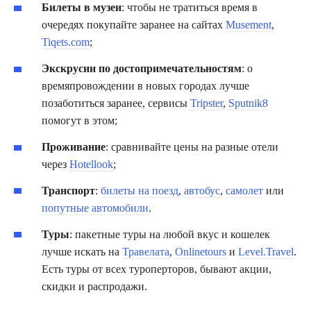
Билеты в музеи
: чтобы не тратиться время в
очередях покупайте заранее на сайтах
Musement
,
Tiqets.com
;
Экскрусии по достопримечательностям
: о
времяпровождении в новых городах лучше
позаботиться заранее, сервисы
Tripster
,
Sputnik8
помогут в этом;
Проживание
: сравнивайте цены на разные отели
через
Hotellook
;
Транспорт
:
билеты на поезд
,
автобус
,
самолет
или
попутные автомобили
.
Туры
: пакетные туры на любой вкус и кошелек
лучше искать на
Травелата
,
Onlinetours
и
Level.Travel
.
Есть туры от всех туроперторов, бывают акции,
скидки и распродажи.