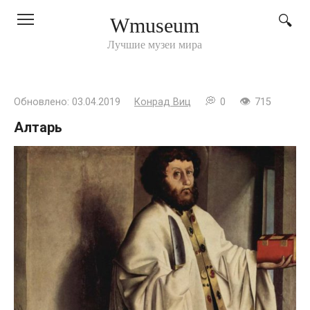
Перейти
Wmuseum
к
контенту
Лучшие музеи мира
Обновлено:
03.04.2019
Конрад Виц
0
715
Алтарь