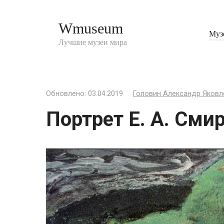
Перейти
к
Wmuseum
контенту
Муз
Лучшие музеи мира
Обновлено:
03.04.2019
Головин Александр Яковл
Портрет Е. А. Сми