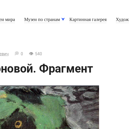
еи мира
Музеи по странам
Картинная галерея
Худож
евич
0
540
рновой. Фрагмент