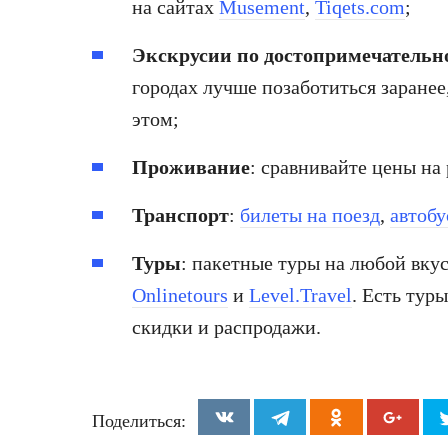
на сайтах
Musement
,
Tiqets.com
;
Экскрусии по достопримечательн
городах лучше позаботиться заранее
этом;
Проживание
: сравнивайте цены на
Транспорт
:
билеты на поезд
,
автобу
Туры
: пакетные туры на любой вку
Onlinetours
и
Level.Travel
. Есть тур
скидки и распродажи.
Поделиться: