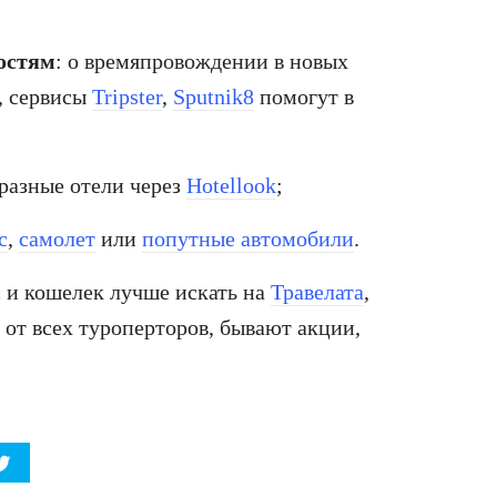
остям
: о времяпровождении в новых
, сервисы
Tripster
,
Sputnik8
помогут в
 разные отели через
Hotellook
;
с
,
самолет
или
попутные автомобили
.
с и кошелек лучше искать на
Травелата
,
ы от всех туроперторов, бывают акции,