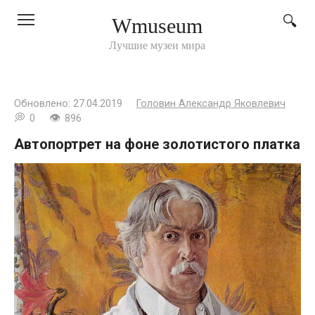
Перейти
Wmuseum
к
контенту
Лучшие музеи мира
Обновлено:
27.04.2019
Головин Александр Яковлевич
0
896
Автопортрет на фоне золотистого платка