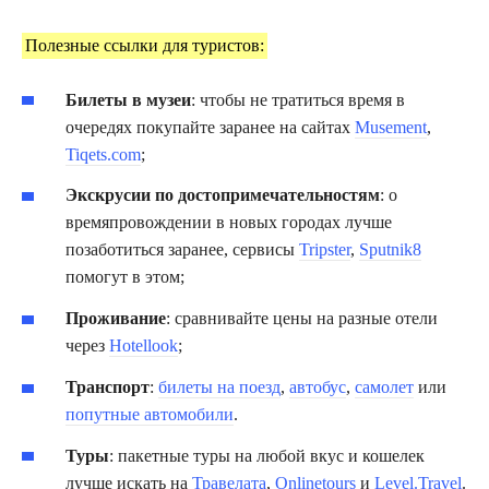
Полезные ссылки для туристов:
Билеты в музеи
: чтобы не тратиться время в
очередях покупайте заранее на сайтах
Musement
,
Tiqets.com
;
Экскрусии по достопримечательностям
: о
времяпровождении в новых городах лучше
позаботиться заранее, сервисы
Tripster
,
Sputnik8
помогут в этом;
Проживание
: сравнивайте цены на разные отели
через
Hotellook
;
Транспорт
:
билеты на поезд
,
автобус
,
самолет
или
попутные автомобили
.
Туры
: пакетные туры на любой вкус и кошелек
лучше искать на
Травелата
,
Onlinetours
и
Level.Travel
.