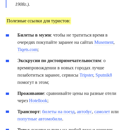
1908г.).
Полезные ссылки для туристов:
Билеты в музеи
: чтобы не тратиться время в
очередях покупайте заранее на сайтах
Musement
,
Tiqets.com
;
Экскрусии по достопримечательностям
: о
времяпровождении в новых городах лучше
позаботиться заранее, сервисы
Tripster
,
Sputnik8
помогут в этом;
Проживание
: сравнивайте цены на разные отели
через
Hotellook
;
Транспорт
:
билеты на поезд
,
автобус
,
самолет
или
попутные автомобили
.
Туры
: пакетные туры на любой вкус и кошелек