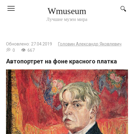
Перейти
Wmuseum
к
контенту
Лучшие музеи мира
Обновлено:
27.04.2019
Головин Александр Яковлевич
0
667
Автопортрет на фоне красного платка