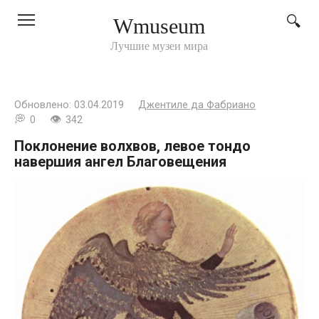
Перейти
Wmuseum
к
контенту
Лучшие музеи мира
Обновлено:
03.04.2019
Джентиле да Фабриано
0
342
Поклонение волхвов, левое тондо
навершия ангел Благовещения