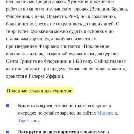
над росписью Дворца дожей. Художник проживал и
работал во многих итальянских городах (Венеция, Брешиа,
Флоренция, Сиена, Орвьетто, Рим), но, к сожалению,
большинство фресок не сохранились до наших дней. О
творчестве художника можно судить в основном по
станковым картинам, а наиболее известным
произведением Фабриано считается «Поклонение
волхвов» – алтарь, созданный художником для церкви
Санта Тринита во Флоренции в 1423 году. Сейчас главная
картина алтаря и три предела, украшавшие цоколь здания,
хранятся в Галерее Уффици.
Полезные ссылки для туристов:
Билеты в музеи
: чтобы не тратиться время в
очередях покупайте заранее на сайтах
Musement
,
Tiqets.com
;
Экскрусии по достопримечательностям
: о