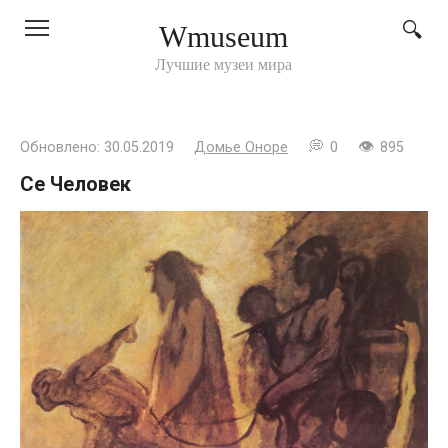
Перейти
Wmuseum
к
контенту
Лучшие музеи мира
Обновлено:
30.05.2019
Домье Оноре
0
895
Се Человек