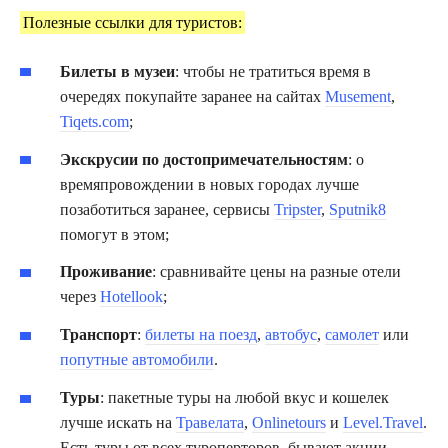
Полезные ссылки для туристов:
Билеты в музеи
: чтобы не тратиться время в
очередях покупайте заранее на сайтах
Musement
,
Tiqets.com
;
Экскрусии по достопримечательностям
: о
времяпровождении в новых городах лучше
позаботиться заранее, сервисы
Tripster
,
Sputnik8
помогут в этом;
Проживание
: сравнивайте цены на разные отели
через
Hotellook
;
Транспорт
:
билеты на поезд
,
автобус
,
самолет
или
попутные автомобили
.
Туры
: пакетные туры на любой вкус и кошелек
лучше искать на
Травелата
,
Onlinetours
и
Level.Travel
.
Есть туры от всех туроперторов, бывают акции,