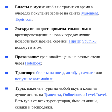
Билеты в музеи
: чтобы не тратиться время в
очередях покупайте заранее на сайтах
Musement
,
Tiqets.com
;
Экскрусии по достопримечательностям
: о
времяпровождении в новых городах лучше
позаботиться заранее, сервисы
Tripster
,
Sputnik8
помогут в этом;
Проживание
: сравнивайте цены на разные отели
через
Hotellook
;
Транспорт
:
билеты на поезд
,
автобус
,
самолет
или
попутные автомобили
.
Туры
: пакетные туры на любой вкус и кошелек
лучше искать на
Травелата
,
Onlinetours
и
Level.Travel
.
Есть туры от всех туроперторов, бывают акции,
скидки и распродажи.