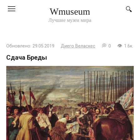
Перейти
Wmuseum
к
контенту
Лучшие музеи мира
Обновлено:
29.05.2019
Диего Веласкес
0
1.6к.
Сдача Бреды