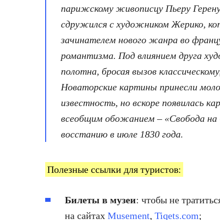
парижскому живописцу Пьеру Герену
сдружился с художником Жерико, ко
зачинателем нового жанра во франц
романтизма. Под влиянием друга ху
полотна, бросая вызов классическому
Новаторские картины принесли мол
известность, но вскоре появилась ка
всеобщим обожанием – «Свобода на 
восстанию в июле 1830 года.
Полезные ссылки для туристов:
Билеты в музеи
: чтобы не тратитьс
на сайтах
Musement
,
Tiqets.com
;