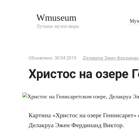
Перейти
к
Wmuseum
контенту
Муз
Лучшие музеи мира
Обновлено:
30.04.2019
Делакруа Эжен Фердинан
Христос на озере 
Картина «Христос на озере Геннисарет» 
Делакруа Эжен Фердинанд Виктор.