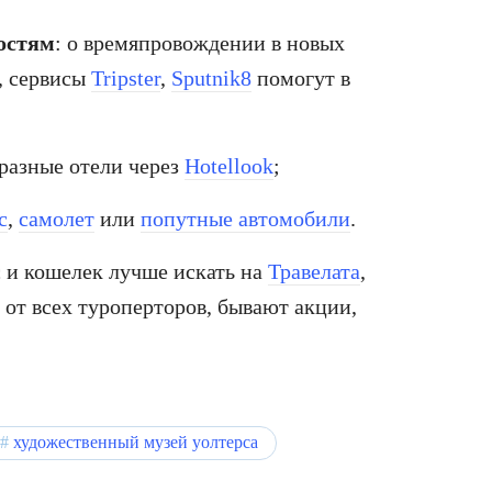
остям
: о времяпровождении в новых
, сервисы
Tripster
,
Sputnik8
помогут в
 разные отели через
Hotellook
;
с
,
самолет
или
попутные автомобили
.
с и кошелек лучше искать на
Травелата
,
ы от всех туроперторов, бывают акции,
художественный музей уолтерса