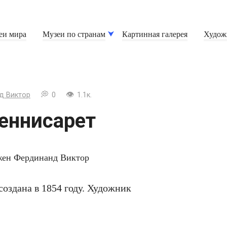
еи мира
Музеи по странам
Картинная галерея
Худож
д Виктор
0
1.1к.
Геннисарет
создана в 1854 году. Художник