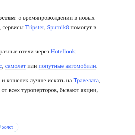
остям
: о времяпровождении в новых
, сервисы
Tripster
,
Sputnik8
помогут в
 разные отели через
Hotellook
;
с
,
самолет
или
попутные автомобили
.
с и кошелек лучше искать на
Травелата
,
ы от всех туроперторов, бывают акции,
холст