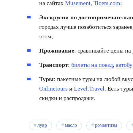
на сайтах
Musement
,
Tiqets.com
;
Экскрусии по достопримечательн
городах лучше позаботиться заранее
этом;
Проживание
: сравнивайте цены на
Транспорт
:
билеты на поезд
,
автобу
Туры
: пакетные туры на любой вку
Onlinetours
и
Level.Travel
. Есть тур
скидки и распродажи.
лувр
масло
романтизм