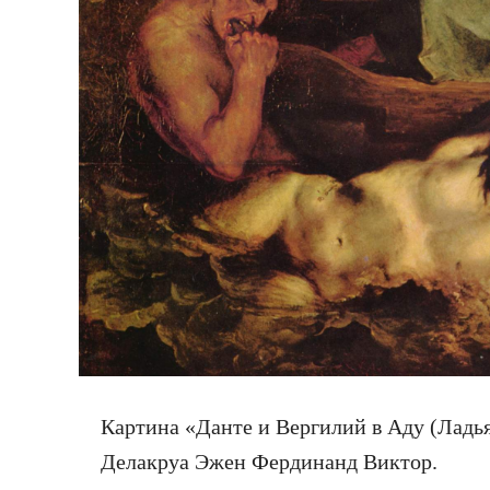
Картина «Данте и Вергилий в Аду (Ладья
Делакруа Эжен Фердинанд Виктор.