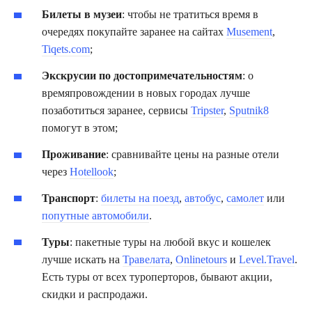
Билеты в музеи
: чтобы не тратиться время в
очередях покупайте заранее на сайтах
Musement
,
Tiqets.com
;
Экскрусии по достопримечательностям
: о
времяпровождении в новых городах лучше
позаботиться заранее, сервисы
Tripster
,
Sputnik8
помогут в этом;
Проживание
: сравнивайте цены на разные отели
через
Hotellook
;
Транспорт
:
билеты на поезд
,
автобус
,
самолет
или
попутные автомобили
.
Туры
: пакетные туры на любой вкус и кошелек
лучше искать на
Травелата
,
Onlinetours
и
Level.Travel
.
Есть туры от всех туроперторов, бывают акции,
скидки и распродажи.