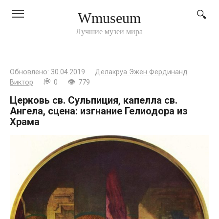
Перейти
Wmuseum
к
контенту
Лучшие музеи мира
Обновлено:
30.04.2019
Делакруа Эжен Фердинанд
Виктор
0
779
Церковь св. Сульпиция, капелла св.
Ангела, сцена: изгнание Гелиодора из
Храма