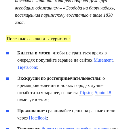
появилась картина, которая одарила Делакруа
всеобщим обожанием – «Свобода на баррикадах»,
посвященная парижскому восстанию в июле 1830
года.
Полезные ссылки для туристов:
Билеты в музеи
: чтобы не тратиться время в
очередях покупайте заранее на сайтах
Musement
,
Tiqets.com
;
Экскрусии по достопримечательностям
: о
времяпровождении в новых городах лучше
позаботиться заранее, сервисы
Tripster
,
Sputnik8
помогут в этом;
Проживание
: сравнивайте цены на разные отели
через
Hotellook
;
Транспорт
:
билеты на поезд
,
автобус
,
самолет
или