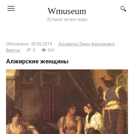
Перейти
Wmuseum
к
контенту
Лучшие музеи мира
Обновлено:
20.05.2019
Делакруа Эжен Фердинанд
Виктор
0
541
Алжирские женщины