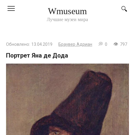
Перейти
Wmuseum
к
контенту
Лучшие музеи мира
Обновлено:
13.04.2019
Браувер Адриан
0
797
Портрет Яна де Дода