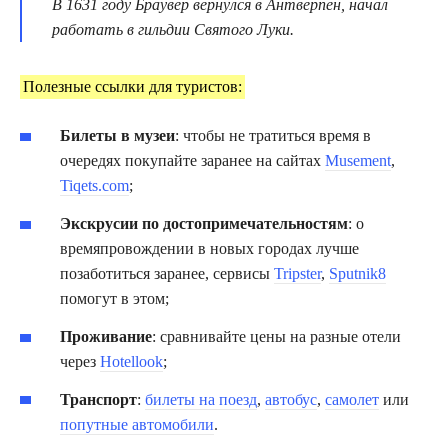
В 1631 году Браувер вернулся в Антверпен, начал
работать в гильдии Святого Луки.
Полезные ссылки для туристов:
Билеты в музеи
: чтобы не тратиться время в
очередях покупайте заранее на сайтах
Musement
,
Tiqets.com
;
Экскрусии по достопримечательностям
: о
времяпровождении в новых городах лучше
позаботиться заранее, сервисы
Tripster
,
Sputnik8
помогут в этом;
Проживание
: сравнивайте цены на разные отели
через
Hotellook
;
Транспорт
:
билеты на поезд
,
автобус
,
самолет
или
попутные автомобили
.