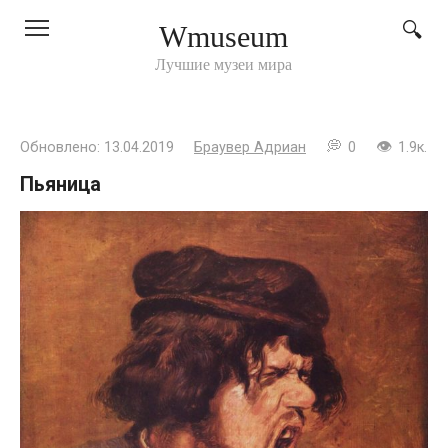
Перейти
Wmuseum
к
контенту
Лучшие музеи мира
Обновлено:
13.04.2019
Браувер Адриан
0
1.9к.
Пьяница