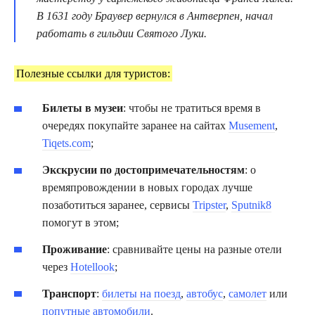
В 1631 году Браувер вернулся в Антверпен, начал
работать в гильдии Святого Луки.
Полезные ссылки для туристов:
Билеты в музеи
: чтобы не тратиться время в
очередях покупайте заранее на сайтах
Musement
,
Tiqets.com
;
Экскрусии по достопримечательностям
: о
времяпровождении в новых городах лучше
позаботиться заранее, сервисы
Tripster
,
Sputnik8
помогут в этом;
Проживание
: сравнивайте цены на разные отели
через
Hotellook
;
Транспорт
:
билеты на поезд
,
автобус
,
самолет
или
попутные автомобили
.