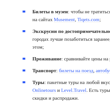
Билеты в музеи
: чтобы не тратитьс
на сайтах
Musement
,
Tiqets.com
;
Экскрусии по достопримечательн
городах лучше позаботиться заранее
этом;
Проживание
: сравнивайте цены на
Транспорт
:
билеты на поезд
,
автобу
Туры
: пакетные туры на любой вку
Onlinetours
и
Level.Travel
. Есть тур
скидки и распродажи.