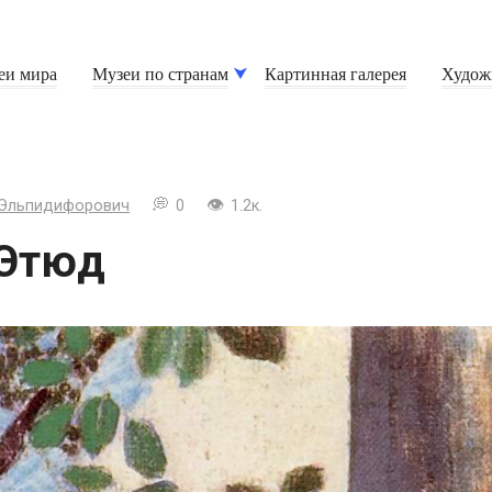
еи мира
Музеи по странам
Картинная галерея
Худож
 Эльпидифорович
0
1.2к.
 Этюд