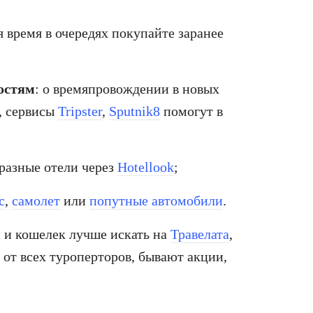
я время в очередях покупайте заранее
остям
: о времяпровождении в новых
, сервисы
Tripster
,
Sputnik8
помогут в
 разные отели через
Hotellook
;
с
,
самолет
или
попутные автомобили
.
с и кошелек лучше искать на
Травелата
,
ы от всех туроперторов, бывают акции,