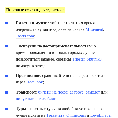
Полезные ссылки для туристов:
Билеты в музеи
: чтобы не тратиться время в
очередях покупайте заранее на сайтах
Musement
,
Tiqets.com
;
Экскрусии по достопримечательностям
: о
времяпровождении в новых городах лучше
позаботиться заранее, сервисы
Tripster
,
Sputnik8
помогут в этом;
Проживание
: сравнивайте цены на разные отели
через
Hotellook
;
Транспорт
:
билеты на поезд
,
автобус
,
самолет
или
попутные автомобили
.
Туры
: пакетные туры на любой вкус и кошелек
лучше искать на
Травелата
,
Onlinetours
и
Level.Travel
.