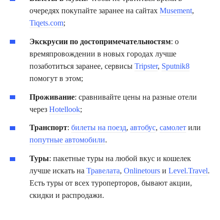
очередях покупайте заранее на сайтах
Musement
,
Tiqets.com
;
Экскрусии по достопримечательностям
: о
времяпровождении в новых городах лучше
позаботиться заранее, сервисы
Tripster
,
Sputnik8
помогут в этом;
Проживание
: сравнивайте цены на разные отели
через
Hotellook
;
Транспорт
:
билеты на поезд
,
автобус
,
самолет
или
попутные автомобили
.
Туры
: пакетные туры на любой вкус и кошелек
лучше искать на
Травелата
,
Onlinetours
и
Level.Travel
.
Есть туры от всех туроперторов, бывают акции,
скидки и распродажи.