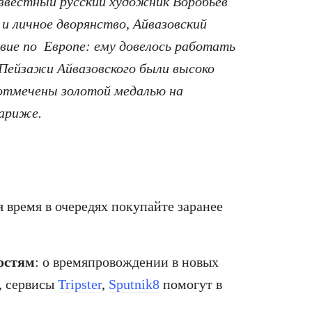
известный русский художник Воробьев
 и личное дворянство, Айвазовский
ие по Европе: ему довелось работать
Пейзажи Айвазовского были высоко
отмечены золотой медалью на
Париже.
я время в очередях покупайте заранее
остям
: о времяпровождении в новых
, сервисы
Tripster
,
Sputnik8
помогут в