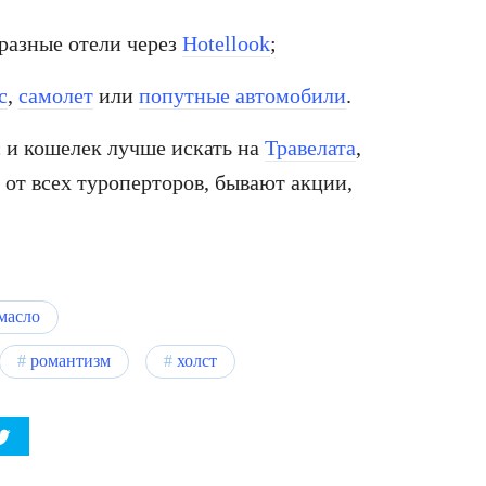
 разные отели через
Hotellook
;
с
,
самолет
или
попутные автомобили
.
с и кошелек лучше искать на
Травелата
,
ы от всех туроперторов, бывают акции,
масло
романтизм
холст