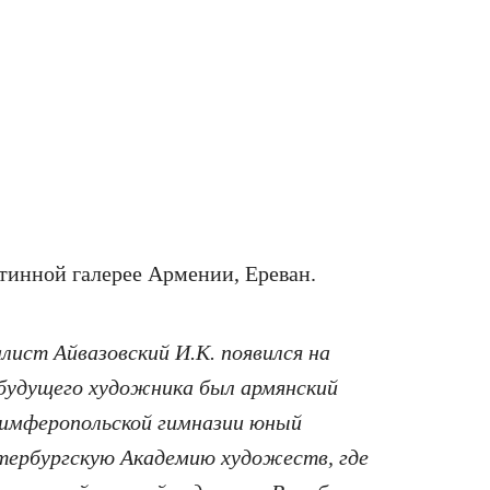
тинной галерее Армении, Ереван.
ист Айвазовский И.К. появился на
 будущего художника был армянский
 симферопольской гимназии юный
етербургскую Академию художеств, где