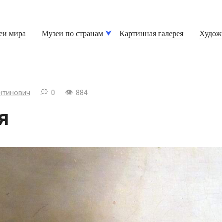
еи мира
Музеи по странам
Картинная галерея
Худож
нтинович
0
884
я