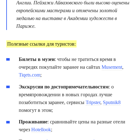
Англии. Пейзажи Айвазовского были высоко оценены
европейскими мастерами и отмечены золотой
медалью на выставке в Академии художеств в
Париже.
Полезные ссылки для туристов:
Билеты в музеи
: чтобы не тратиться время в
очередях покупайте заранее на сайтах
Musement
,
Tiqets.com
;
Экскрусии по достопримечательностям
: о
времяпровождении в новых городах лучше
позаботиться заранее, сервисы
Tripster
,
Sputnik8
помогут в этом;
Проживание
: сравнивайте цены на разные отели
через
Hotellook
;