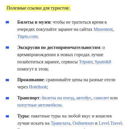
Полезные ссылки для туристов:
Билеты в музеи
: чтобы не тратиться время в
очередях покупайте заранее на сайтах
Musement
,
Tiqets.com
;
Экскрусии по достопримечательностям
: о
времяпровождении в новых городах лучше
позаботиться заранее, сервисы
Tripster
,
Sputnik8
помогут в этом;
Проживание
: сравнивайте цены на разные отели
через
Hotellook
;
Транспорт
:
билеты на поезд
,
автобус
,
самолет
или
попутные автомобили
.
Туры
: пакетные туры на любой вкус и кошелек
лучше искать на
Травелата
,
Onlinetours
и
Level.Travel
.