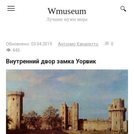
Перейти
Wmuseum
к
контенту
Лучшие музеи мира
Обновлено:
03.04.2019
Антонио Каналетто
0
445
Внутренний двор замка Уорвик