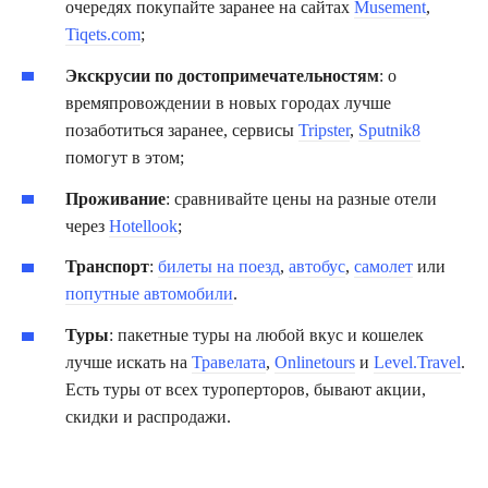
очередях покупайте заранее на сайтах
Musement
,
Tiqets.com
;
Экскрусии по достопримечательностям
: о
времяпровождении в новых городах лучше
позаботиться заранее, сервисы
Tripster
,
Sputnik8
помогут в этом;
Проживание
: сравнивайте цены на разные отели
через
Hotellook
;
Транспорт
:
билеты на поезд
,
автобус
,
самолет
или
попутные автомобили
.
Туры
: пакетные туры на любой вкус и кошелек
лучше искать на
Травелата
,
Onlinetours
и
Level.Travel
.
Есть туры от всех туроперторов, бывают акции,
скидки и распродажи.