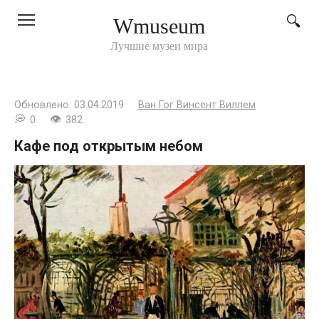
Перейти
Wmuseum
к
контенту
Лучшие музеи мира
Обновлено:
03.04.2019
Ван Гог Винсент Виллем
0
382
Кафе под открытым небом