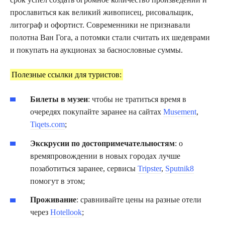
прославиться как великий живописец, рисовальщик,
литограф и офортист. Современники не признавали
полотна Ван Гога, а потомки стали считать их шедеврами
и покупать на аукционах за баснословные суммы.
Полезные ссылки для туристов:
Билеты в музеи
: чтобы не тратиться время в
очередях покупайте заранее на сайтах
Musement
,
Tiqets.com
;
Экскрусии по достопримечательностям
: о
времяпровождении в новых городах лучше
позаботиться заранее, сервисы
Tripster
,
Sputnik8
помогут в этом;
Проживание
: сравнивайте цены на разные отели
через
Hotellook
;